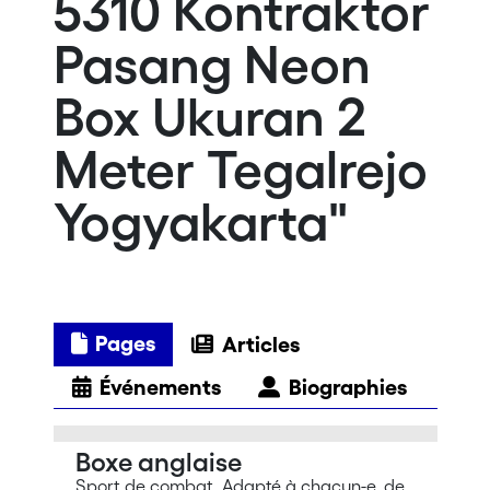
5310 Kontraktor
Pasang Neon
Box Ukuran 2
Meter Tegalrejo
Yogyakarta"
Pages
Articles
Événements
Biographies
Boxe anglaise
Sport de combat. Adapté à chacun-e, de