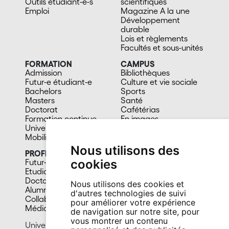
Outils étudiant-e-s
scientifiques
Emploi
Magazine A la une
Développement
durable
Lois et règlements
Facultés et sous-unités
FORMATION
CAMPUS
Admission
Bibliothèques
Futur-e étudiant-e
Culture et vie sociale
Bachelors
Sports
Masters
Santé
Doctorat
Cafétérias
Formation continue
En images
Université du 3e âge
Mobilité
Nous utilisons des
PROFIL
cookies
Futur-e étudiant-e
Etudiant-e
Doctorant-e
Nous utilisons des cookies et
Alumni
d'autres technologies de suivi
Collaborateur-trice
pour améliorer votre expérience
Média
de navigation sur notre site, pour
vous montrer un contenu
Université de Neuchâtel