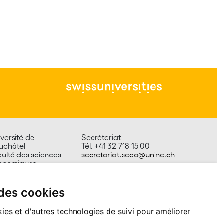
versité de
Secrétariat
uchâtel
Tél. +41 32 718 15 00
culté des sciences
secretariat.seco@unine.ch
onomiques
 du 1er-Mars 26
00 Neuchâtel
isse
 des cookies
ies et d'autres technologies de suivi pour améliorer