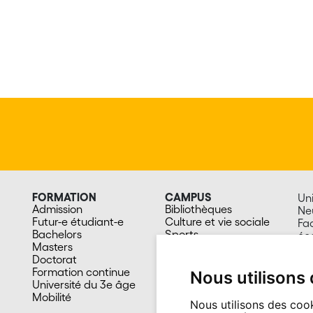
FORMATION
CAMPUS
Uni
Admission
Bibliothèques
Ne
Futur-e étudiant-e
Culture et vie sociale
Fa
Bachelors
Sports
éc
Masters
Santé
Av.
Doctorat
Cafétérias
20
Formation continue
En images
Su
Nous utilisons
Université du 3e âge
Mobilité
Nous utilisons des cook