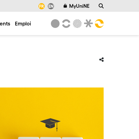
MyUniNE
FR
EN
ents
Emploi