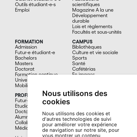
Outils étudiant-e-s
scientifiques
Emploi
Magazine A la une
Développement
durable
Lois et règlements
Facultés et sous-unités
FORMATION
CAMPUS
Admission
Bibliothèques
Futur-e étudiant-e
Culture et vie sociale
Bachelors
Sports
Masters
Santé
Doctorat
Cafétérias
Formation continue
En images
Université du 3e âge
Mobilité
Nous utilisons des
PROFIL
cookies
Futur-e étudiant-e
Etudiant-e
Doctorant-e
Nous utilisons des cookies et
Alumni
d'autres technologies de suivi
Collaborateur-trice
pour améliorer votre expérience
Média
de navigation sur notre site, pour
vous montrer un contenu