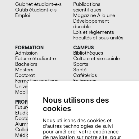
Guichet étudiant-e-s
Publications
Outils étudiant-e-s
scientifiques
Emploi
Magazine A la une
Développement
durable
Lois et règlements
Facultés et sous-unités
FORMATION
CAMPUS
Admission
Bibliothèques
Futur-e étudiant-e
Culture et vie sociale
Bachelors
Sports
Masters
Santé
Doctorat
Cafétérias
Formation continue
En images
Université du 3e âge
Mobilité
Nous utilisons des
PROFIL
cookies
Futur-e étudiant-e
Etudiant-e
Doctorant-e
Nous utilisons des cookies et
Alumni
d'autres technologies de suivi
Collaborateur-trice
pour améliorer votre expérience
Média
de navigation sur notre site, pour