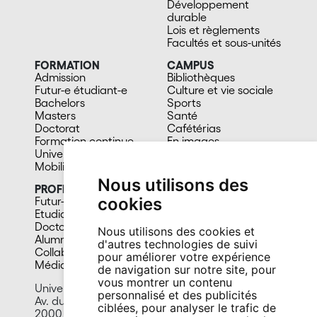
Développement
durable
Lois et règlements
Facultés et sous-unités
FORMATION
CAMPUS
Admission
Bibliothèques
Futur-e étudiant-e
Culture et vie sociale
Bachelors
Sports
Masters
Santé
Doctorat
Cafétérias
Formation continue
En images
Université du 3e âge
Mobilité
Nous utilisons des
PROFIL
cookies
Futur-e étudiant-e
Etudiant-e
Doctorant-e
Nous utilisons des cookies et
Alumni
d'autres technologies de suivi
Collaborateur-trice
pour améliorer votre expérience
Média
de navigation sur notre site, pour
vous montrer un contenu
Université de Neuchâtel
personnalisé et des publicités
Av. du 1er-Mars 26
ciblées, pour analyser le trafic de
2000 Neuchâtel