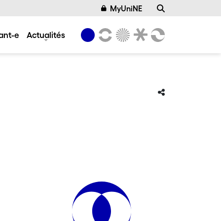
MyUniNE
ant-e
Actualités