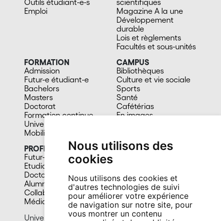
Outils étudiant-e-s
scientifiques
Emploi
Magazine A la une
Développement
durable
Lois et règlements
Facultés et sous-unités
FORMATION
CAMPUS
Admission
Bibliothèques
Futur-e étudiant-e
Culture et vie sociale
Bachelors
Sports
Masters
Santé
Doctorat
Cafétérias
Formation continue
En images
Université du 3e âge
Mobilité
Nous utilisons des
PROFIL
cookies
Futur-e étudiant-e
Etudiant-e
Doctorant-e
Nous utilisons des cookies et
Alumni
d'autres technologies de suivi
Collaborateur-trice
pour améliorer votre expérience
Média
de navigation sur notre site, pour
vous montrer un contenu
Université de Neuchâtel