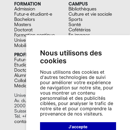
FORMATION
CAMPUS
Admission
Bibliothèques
Futur-e étudiant-e
Culture et vie sociale
Bachelors
Sports
Masters
Santé
Doctorat
Cafétérias
Formation continue
En images
Université du 3e âge
Mobilité
Nous utilisons des
PROFIL
cookies
Futur-e étudiant-e
Etudiant-e
Doctorant-e
Nous utilisons des cookies et
Alumni
d'autres technologies de suivi
Collaborateur-trice
pour améliorer votre expérience
Média
de navigation sur notre site, pour
vous montrer un contenu
Université de Neuchâtel
personnalisé et des publicités
Av. du 1er-Mars 26
ciblées, pour analyser le trafic de
2000 Neuchâtel
notre site et pour comprendre la
Suisse
provenance de nos visiteurs.
Tél. +41 32 718 10 00
contact@unine.ch
J'accepte