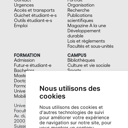
Urgences
Organisation
Accès et transports
Recherche
Guichet étudiant-e-s
Publications
Outils étudiant-e-s
scientifiques
Emploi
Magazine A la une
Développement
durable
Lois et règlements
Facultés et sous-unités
FORMATION
CAMPUS
Admission
Bibliothèques
Futur-e étudiant-e
Culture et vie sociale
Bachelors
Sports
Masters
Santé
Doctorat
Cafétérias
Formation continue
En images
Nous utilisons des
Université du 3e âge
cookies
Mobilité
Université de Neuchâtel
Nous utilisons des cookies et
Faculté de droit
d'autres technologies de suivi
Av. du 1er-Mars 26
pour améliorer votre expérience
2000 Neuchâtel
de navigation sur notre site, pour
Suisse
vous montrer un contenu