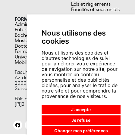
Lois et règlements
Facultés et sous-unités
FORMATION
CAMPUS
Admission
Bibliothèques
Futur-e étudiant-e
Culture et vie sociale
Nous utilisons des
Bachelors
Sports
cookies
Masters
Santé
Doctorat
Cafétérias
Formation continue
En images
Nous utilisons des cookies et
Université du 3e âge
d'autres technologies de suivi
Mobilité
pour améliorer votre expérience
de navigation sur notre site, pour
Faculté de droit
vous montrer un contenu
Av. du 1er-Mars 26
personnalisé et des publicités
2000 Neuchâtel
ciblées, pour analyser le trafic de
Suisse
notre site et pour comprendre la
provenance de nos visiteurs.
Pôle de propriété intellectuelle et de l’innovation
[PI]2
J'accepte
Je refuse
Changer mes préférences