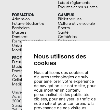
Lois et règlements
Facultés et sous-unités
FORMATION
CAMPUS
Admission
Bibliothèques
Futur-e étudiant-e
Culture et vie sociale
Bachelors
Sports
Masters
Santé
Doctorat
Cafétérias
Formation continue
En images
Université du 3e âge
Mobilité
Nous utilisons des
PROFIL
cookies
Futur-e étudiant-e
Etudiant-e
Doctorant-e
Nous utilisons des cookies et
Alumni
d'autres technologies de suivi
Collaborateur-trice
pour améliorer votre expérience
Média
de navigation sur notre site, pour
vous montrer un contenu
Université de Neuchâtel
personnalisé et des publicités
Av. du 1er-Mars 26
ciblées, pour analyser le trafic de
2000 Neuchâtel
notre site et pour comprendre la
Suisse
provenance de nos visiteurs.
Tél. +41 32 718 10 00