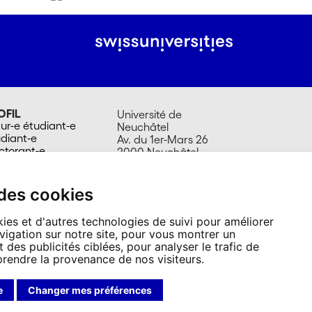
OFIL
Université de
ur-e étudiant-e
Neuchâtel
udiant-e
Av. du 1er-Mars 26
ctorant-e
2000 Neuchâtel
umni
Suisse
laborateur-trice
Tél. +41 32 718 10 00
dia
contact@unine.ch
 des cookies
ies et d'autres technologies de suivi pour améliorer
vigation sur notre site, pour vous montrer un
 des publicités ciblées, pour analyser le trafic de
prendre la provenance de nos visiteurs.
e
Changer mes préférences