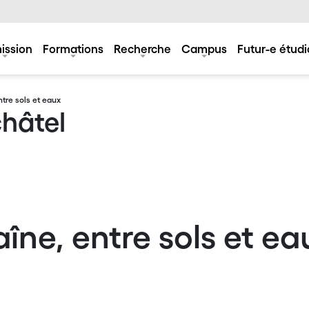
ission
Formations
Recherche
Campus
Futur-e étudi
ntre sols et eaux
châtel
aîne, entre sols et ea