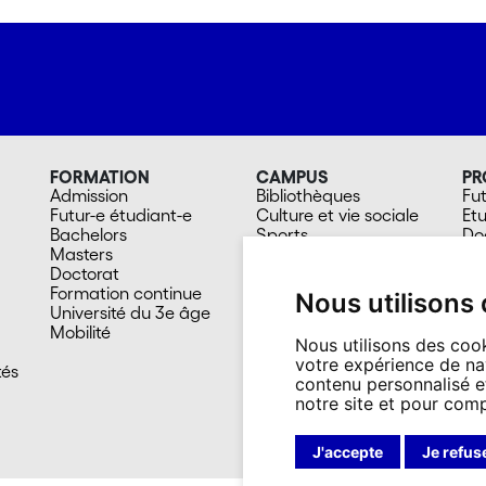
FORMATION
CAMPUS
PR
Admission
Bibliothèques
Fut
Futur-e étudiant-e
Culture et vie sociale
Et
Bachelors
Sports
Do
Masters
Santé
Al
Doctorat
Cafétérias
Col
Formation continue
En images
Mé
Nous utilisons
Université du 3e âge
Mobilité
Nous utilisons des cook
votre expérience de na
tés
contenu personnalisé et
notre site et pour com
J'accepte
Je refus