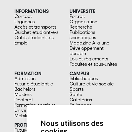
INFORMATIONS
UNIVERSITE
Contact
Portrait
Urgences
Organisation
Accès et transports
Recherche
Guichet étudiant-e-s
Publications
Outils étudiant-e-s
scientifiques
Emploi
Magazine A la une
Développement
durable
Lois et règlements
Facultés et sous-unités
FORMATION
CAMPUS
Admission
Bibliothèques
Futur-e étudiant-e
Culture et vie sociale
Bachelors
Sports
Masters
Santé
Doctorat
Cafétérias
Formation continue
En images
Université du 3e âge
Mobilité
Nous utilisons des
PROFIL
cookies
Futur-e étudiant-e