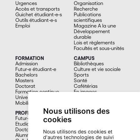
Urgences
Organisation
Accès et transports
Recherche
Guichet étudiant-e-s
Publications
Outils étudiant-e-s
scientifiques
Emploi
Magazine A la une
Développement
durable
Lois et règlements
Facultés et sous-unités
FORMATION
CAMPUS
Admission
Bibliothèques
Futur-e étudiant-e
Culture et vie sociale
Bachelors
Sports
Masters
Santé
Doctorat
Cafétérias
Formation continue
En images
Université du 3e âge
Mobilité
Nous utilisons des
PROFIL
cookies
Futur-e étudiant-e
Etudiant-e
Doctorant-e
Nous utilisons des cookies et
Alumni
d'autres technologies de suivi