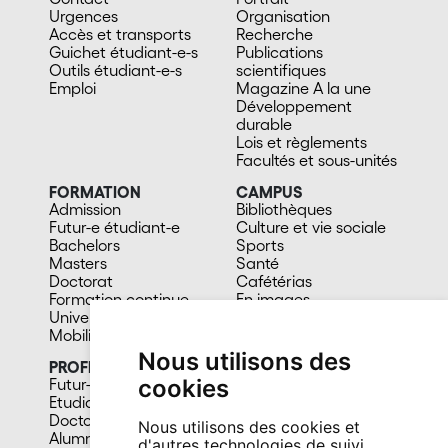
Urgences
Organisation
Accès et transports
Recherche
Guichet étudiant-e-s
Publications
Outils étudiant-e-s
scientifiques
Emploi
Magazine A la une
Développement
durable
Lois et règlements
Facultés et sous-unités
FORMATION
CAMPUS
Admission
Bibliothèques
Futur-e étudiant-e
Culture et vie sociale
Bachelors
Sports
Masters
Santé
Doctorat
Cafétérias
Formation continue
En images
Université du 3e âge
Mobilité
Nous utilisons des
PROFIL
cookies
Futur-e étudiant-e
Etudiant-e
Doctorant-e
Nous utilisons des cookies et
Alumni
d'autres technologies de suivi