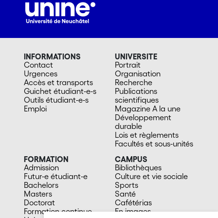
INFORMATIONS
UNIVERSITE
Contact
Portrait
Urgences
Organisation
Accès et transports
Recherche
Guichet étudiant-e-s
Publications
Outils étudiant-e-s
scientifiques
Emploi
Magazine A la une
Développement
durable
Lois et règlements
Facultés et sous-unités
FORMATION
CAMPUS
Admission
Bibliothèques
Futur-e étudiant-e
Culture et vie sociale
Bachelors
Sports
Masters
Santé
Doctorat
Cafétérias
Formation continue
En images