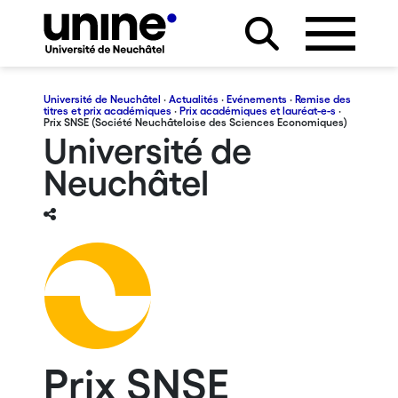
Université de Neuchâtel
·
Actualités
·
Evénements
·
Remise des
titres et prix académiques
·
Prix académiques et lauréat-e-s
·
Prix SNSE (Société Neuchâteloise des Sciences Economiques)
Université de
Neuchâtel
Prix SNSE