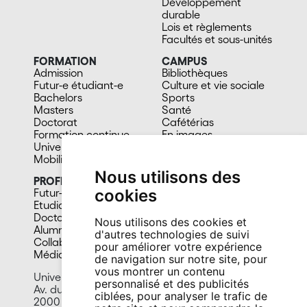
Développement
durable
Lois et règlements
Facultés et sous-unités
FORMATION
CAMPUS
Admission
Bibliothèques
Futur-e étudiant-e
Culture et vie sociale
Bachelors
Sports
Masters
Santé
Doctorat
Cafétérias
Formation continue
En images
Université du 3e âge
Mobilité
Nous utilisons des
PROFIL
cookies
Futur-e étudiant-e
Etudiant-e
Doctorant-e
Nous utilisons des cookies et
Alumni
d'autres technologies de suivi
Collaborateur-trice
pour améliorer votre expérience
Média
de navigation sur notre site, pour
vous montrer un contenu
Université de Neuchâtel
personnalisé et des publicités
Av. du 1er-Mars 26
ciblées, pour analyser le trafic de
2000 Neuchâtel