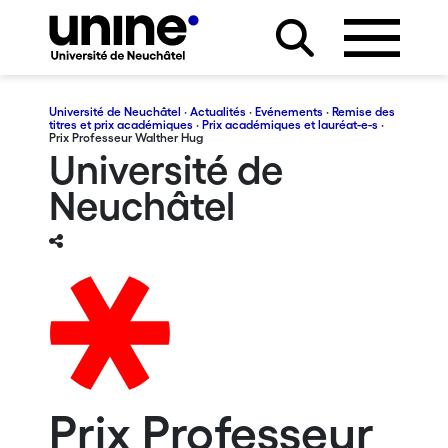
Université de Neuchâtel
·
Actualités
·
Evénements
·
Remise des
titres et prix académiques
·
Prix académiques et lauréat-e-s
·
Prix Professeur Walther Hug
Université de
Neuchâtel
Prix Professeur