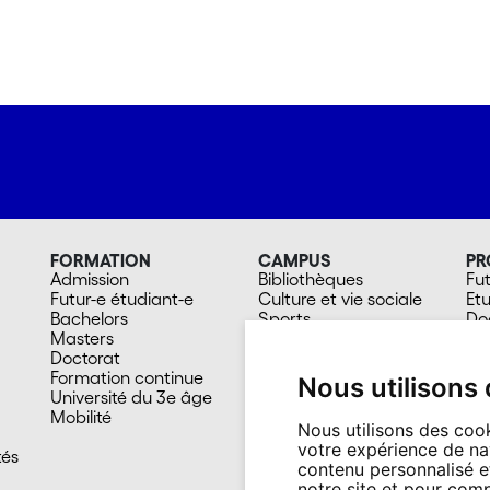
FORMATION
CAMPUS
PR
Admission
Bibliothèques
Fut
Futur-e étudiant-e
Culture et vie sociale
Et
Bachelors
Sports
Do
Masters
Santé
Al
Doctorat
Cafétérias
Col
Formation continue
En images
Mé
Nous utilisons
Université du 3e âge
Mobilité
Nous utilisons des cook
votre expérience de na
tés
contenu personnalisé et
notre site et pour com