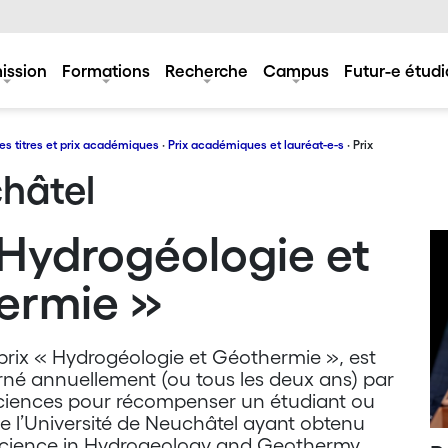
ission
Formations
Recherche
Campus
Futur-e étudi
es titres et prix académiques
·
Prix académiques et lauréat-e-s
· Prix
châtel
 Hydrogéologie et
ermie »
é prix « Hydrogéologie et Géothermie », est
erné annuellement (ou tous les deux ans) par
sciences pour récompenser un étudiant ou
e l’Université de Neuchâtel ayant obtenu
Science in Hydrogeology and Geothermy