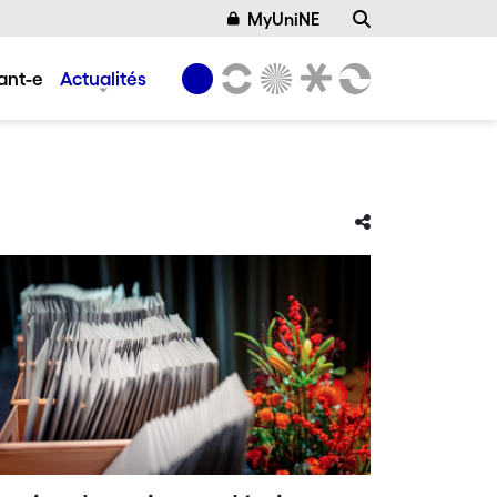
MyUniNE
ant-e
Actualités