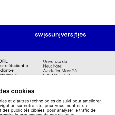
OFIL
Université de
ur-e étudiant-e
Neuchâtel
udiant-e
Av. du 1er-Mars 26
ctorant-e
2000 Neuchâtel
umni
Suisse
laborateur-trice
Tél. +41 32 718 10 00
dia
contact@unine.ch
 des cookies
ies et d'autres technologies de suivi pour améliorer
vigation sur notre site, pour vous montrer un
 des publicités ciblées, pour analyser le trafic de
prendre la provenance de nos visiteurs.