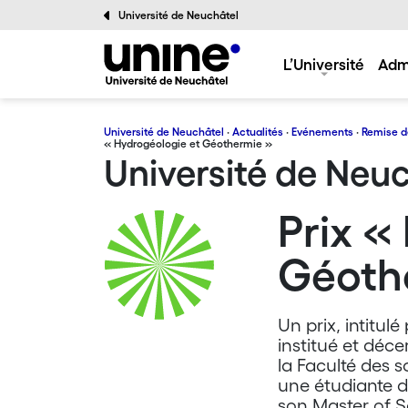
Université de Neuchâtel
L’Université
Adm
Université de Neuchâtel
·
Actualités
·
Evénements
·
Remise d
« Hydrogéologie et Géothermie »
Université de Neu
Prix «
Géoth
Un prix, intitul
institué et déc
la Faculté des 
une étudiante d
son Master of 