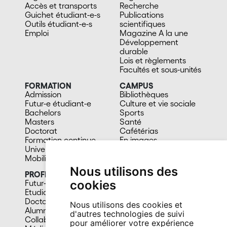
Accès et transports
Recherche
Guichet étudiant-e-s
Publications
Outils étudiant-e-s
scientifiques
Emploi
Magazine A la une
Développement
durable
Lois et règlements
Facultés et sous-unités
FORMATION
CAMPUS
Admission
Bibliothèques
Futur-e étudiant-e
Culture et vie sociale
Bachelors
Sports
Masters
Santé
Doctorat
Cafétérias
Formation continue
En images
Université du 3e âge
Mobilité
Nous utilisons des
PROFIL
cookies
Futur-e étudiant-e
Etudiant-e
Doctorant-e
Nous utilisons des cookies et
Alumni
d'autres technologies de suivi
Collaborateur-trice
pour améliorer votre expérience