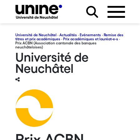
Université de Neuchâtel
·
Actualités
·
Evénements
·
Remise des
titres et prix académiques
·
Prix académiques et lauréat-e-s
·
Prix ACBN (Association cantonale des banques
neuchâteloises)
Université de
Neuchâtel
Prix ACBN