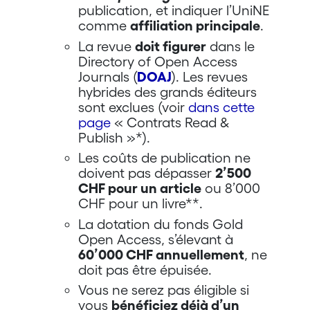
publication, et indiquer l’UniNE
comme
affiliation principale
.
La revue
doit figurer
dans le
Directory of Open Access
Journals (
DOAJ
). Les revues
hybrides des grands éditeurs
sont exclues (voir
dans cette
page
« Contrats Read &
Publish »*).
Les coûts de publication ne
doivent pas dépasser
2’500
CHF pour un article
ou 8’000
CHF pour un livre**.
La dotation du fonds Gold
Open Access, s’élevant à
60’000 CHF annuellement
, ne
doit pas être épuisée.
Vous ne serez pas éligible si
vous
bénéficiez déjà d’un