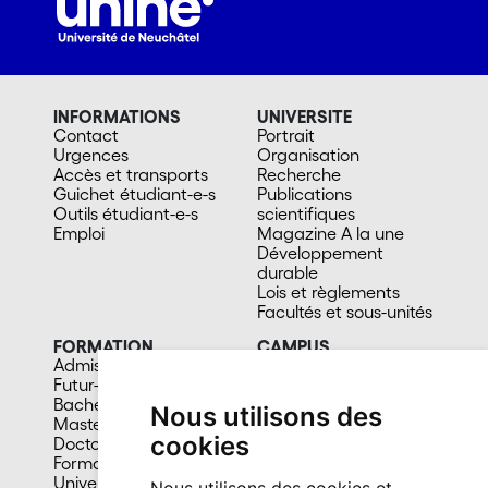
INFORMATIONS
UNIVERSITE
Contact
Portrait
Urgences
Organisation
Accès et transports
Recherche
Guichet étudiant-e-s
Publications
Outils étudiant-e-s
scientifiques
Emploi
Magazine A la une
Développement
durable
Lois et règlements
Facultés et sous-unités
FORMATION
CAMPUS
Admission
Bibliothèques
Futur-e étudiant-e
Culture et vie sociale
Bachelors
Sports
Nous utilisons des
Masters
Santé
cookies
Doctorat
Cafétérias
Formation continue
En images
Université du 3e âge