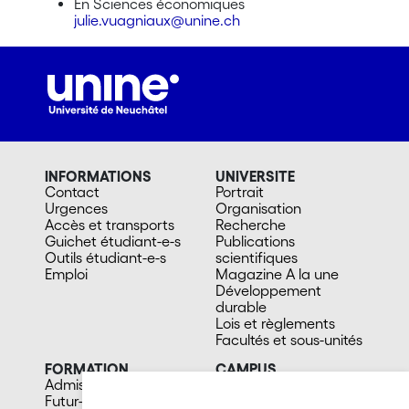
En Sciences économiques
julie.vuagniaux@unine.ch
INFORMATIONS
UNIVERSITE
Contact
Portrait
Urgences
Organisation
Accès et transports
Recherche
Guichet étudiant-e-s
Publications
Outils étudiant-e-s
scientifiques
Emploi
Magazine A la une
Développement
durable
Lois et règlements
Facultés et sous-unités
FORMATION
CAMPUS
Admission
Bibliothèques
Futur-e étudiant-e
Culture et vie sociale