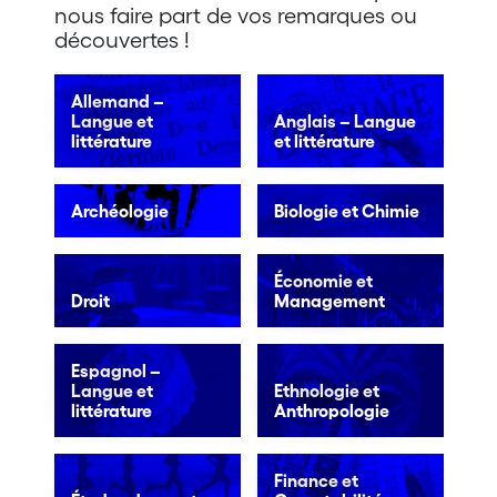
nous faire part de vos remarques ou
découvertes !
Allemand –
Langue et
Anglais – Langue
littérature
et littérature
Archéologie
Biologie et Chimie
Économie et
Droit
Management
Espagnol –
Langue et
Ethnologie et
littérature
Anthropologie
Finance et