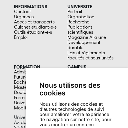
INFORMATIONS
UNIVERSITE
Contact
Portrait
Urgences
Organisation
Accès et transports
Recherche
Guichet étudiant-e-s
Publications
Outils étudiant-e-s
scientifiques
Emploi
Magazine A la une
Développement
durable
Lois et règlements
Facultés et sous-unités
FORMATION
CAMPUS
Admission
Bibliothèques
Futur-e étudiant-e
Culture et vie sociale
Bachelors
Sports
Nous utilisons des
Masters
Santé
cookies
Doctorat
Cafétérias
Formation continue
En images
Université du 3e âge
Nous utilisons des cookies et
Mobilité
d'autres technologies de suivi
pour améliorer votre expérience
Université de Neuchâtel
de navigation sur notre site, pour
Av. du 1er-Mars 26
vous montrer un contenu
2000 Neuchâtel