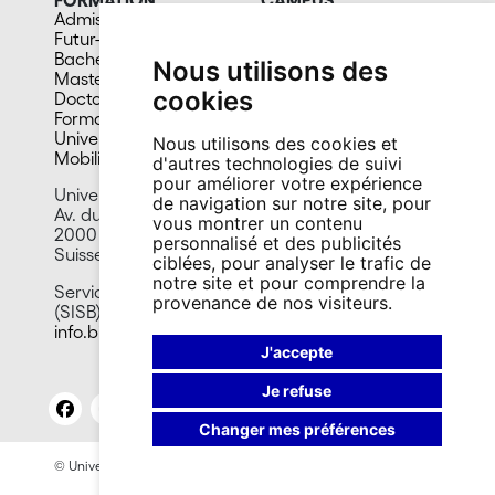
Admission
Bibliothèques
Futur-e étudiant-e
Culture et vie sociale
Bachelors
Sports
Nous utilisons des
Masters
Santé
cookies
Doctorat
Cafétérias
Formation continue
En images
Université du 3e âge
Nous utilisons des cookies et
Mobilité
d'autres technologies de suivi
pour améliorer votre expérience
Université de Neuchâtel
de navigation sur notre site, pour
Av. du 1er-Mars 26
vous montrer un contenu
2000 Neuchâtel
personnalisé et des publicités
Suisse
ciblées, pour analyser le trafic de
notre site et pour comprendre la
Service information scientifique et bibliothèques
provenance de nos visiteurs.
(SISB)
info.biblio@unine.ch
J'accepte
Je refuse
Changer mes préférences
© Université de Neuchâtel 2026
Mentions légales
Contact site: Bureau presse et promotion