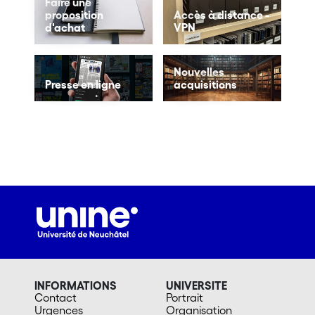
Faire une
proposition
Accès à distance -
d'achat
VPN
Nouvelles
Presse en ligne
acquisitions
INFORMATIONS
UNIVERSITE
Contact
Portrait
Urgences
Organisation