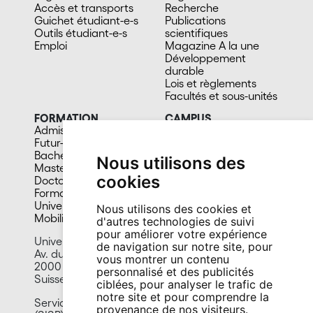
Accès et transports
Recherche
Guichet étudiant-e-s
Publications
Outils étudiant-e-s
scientifiques
Emploi
Magazine A la une
Développement
durable
Lois et règlements
Facultés et sous-unités
FORMATION
CAMPUS
Admission
Bibliothèques
Futur-e étudiant-e
Culture et vie sociale
Bachelors
Sports
Nous utilisons des
Masters
Santé
cookies
Doctorat
Cafétérias
Formation continue
En images
Université du 3e âge
Nous utilisons des cookies et
Mobilité
d'autres technologies de suivi
pour améliorer votre expérience
Université de Neuchâtel
de navigation sur notre site, pour
Av. du 1er-Mars 26
vous montrer un contenu
2000 Neuchâtel
personnalisé et des publicités
Suisse
ciblées, pour analyser le trafic de
notre site et pour comprendre la
Service information scientifique et bibliothèques
provenance de nos visiteurs.