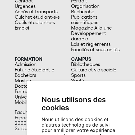
Contact
Portrait
Urgences
Organisation
Accès et transports
Recherche
Guichet étudiant-e-s
Publications
Outils étudiant-e-s
scientifiques
Emploi
Magazine A la une
Développement
durable
Lois et règlements
Facultés et sous-unités
FORMATION
CAMPUS
Admission
Bibliothèques
Futur-e étudiant-e
Culture et vie sociale
Bachelors
Sports
Masters
Santé
Doctorat
Cafétérias
Formation continue
En images
Université du 3e âge
Nous utilisons des
Mobilité
cookies
Faculté des lettres et sciences humaines
Espace Tilo-Frey 1
Nous utilisons des cookies et
2000 Neuchâtel
d'autres technologies de suivi
Suisse
pour améliorer votre expérience