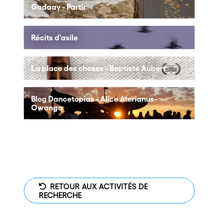
Gadaay - Partir
Récits d'asile
La place des choses - Baptiste Aubert
Blog Dancetopias - Alice Aterianus-
Owanga
RETOUR AUX ACTIVITÉS DE
RECHERCHE