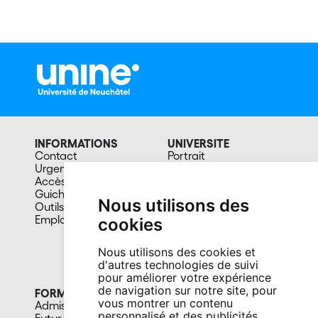
INFORMATIONS
UNIVERSITE
Contact
Portrait
Urgences
Organisation
Accès et transports
Recherche
Guichet étudiant-e-s
Publications
Nous utilisons des
Outils étudiant-e-s
scientifiques
Emploi
Magazine A la une
cookies
Développement
durable
Nous utilisons des cookies et
Lois et règlements
d'autres technologies de suivi
Facultés et sous-unités
pour améliorer votre expérience
de navigation sur notre site, pour
FORMATION
CAMPUS
vous montrer un contenu
Admission
Bibliothèques
personnalisé et des publicités