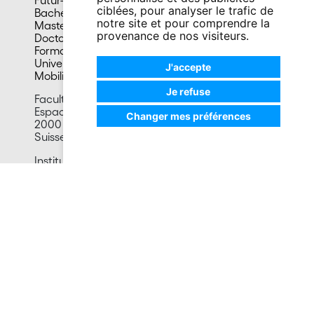
Futur-e étudiant-e
Culture et vie sociale
ciblées, pour analyser le trafic de
Bachelors
Sports
notre site et pour comprendre la
Masters
Santé
provenance de nos visiteurs.
Doctorat
Cafétérias
Formation continue
En images
Université du 3e âge
J'accepte
Mobilité
Je refuse
Faculté des lettres et sciences humaines
Espace Tilo-Frey 1
Changer mes préférences
2000 Neuchâtel
Suisse
Institut d’ethnologie
Rue Saint-Nicolas 4
2000 Neuchâtel
Tél. +41 32 718 17 10
secretariat.ethnologie@unine.ch
> Accéder à la page contact