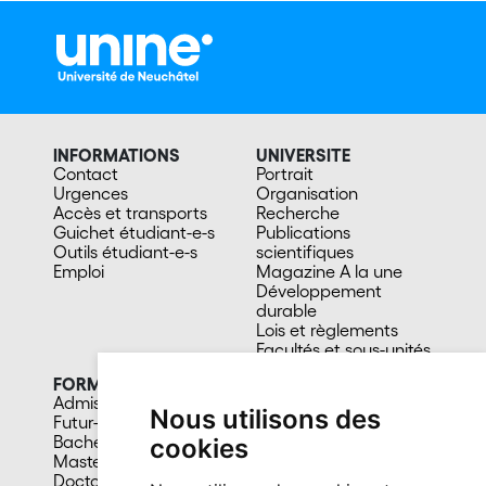
INFORMATIONS
UNIVERSITE
Contact
Portrait
Urgences
Organisation
Accès et transports
Recherche
Guichet étudiant-e-s
Publications
Outils étudiant-e-s
scientifiques
Emploi
Magazine A la une
Développement
durable
Lois et règlements
Facultés et sous-unités
FORMATION
CAMPUS
Admission
Bibliothèques
Nous utilisons des
Futur-e étudiant-e
Culture et vie sociale
Bachelors
Sports
cookies
Masters
Santé
Doctorat
Cafétérias