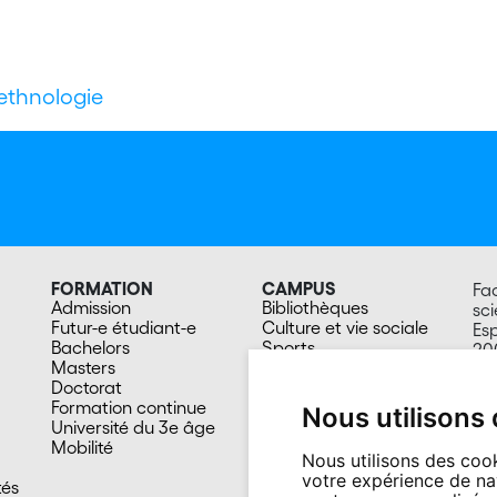
d’ethnologie
FORMATION
CAMPUS
Fac
Admission
Bibliothèques
sc
Futur-e étudiant-e
Culture et vie sociale
Esp
Bachelors
Sports
20
Masters
Santé
Su
Doctorat
Cafétérias
Formation continue
En images
Nous utilisons
Université du 3e âge
Mobilité
Nous utilisons des cook
votre expérience de na
tés