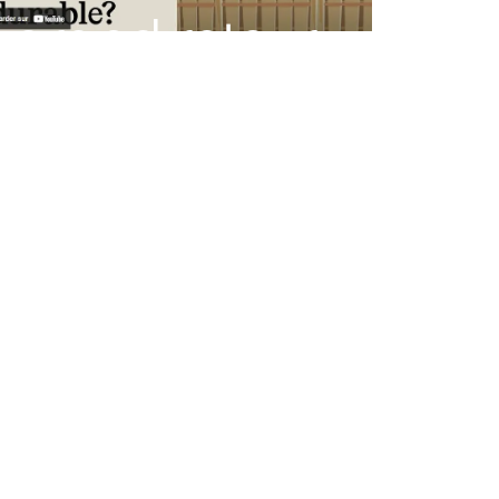
grand retour
dans la
production
de cacao