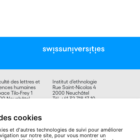
ulté des lettres et
Institut d’ethnologie
iences humaines
Rue Saint-Nicolas 4
ace Tilo-Frey 1
2000 Neuchâtel
00 Neuchâtel
Tél. +41 32 718 17 10
isse
secretariat.ethnologie@unine.ch
> Accéder à la page
 des cookies
contact
ies et d'autres technologies de suivi pour améliorer
vigation sur notre site, pour vous montrer un