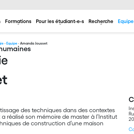
n
Formations
Pour les étudiant-e-s
Recherche
Equipe
gie
·
Equipe
· Amanda Jousset
s humaines
ie
t
C
In
ntissage des techniques dans des contextes
Ru
a réalisé son mémoire de master à l’Institut
20
echniques de construction d’une maison
Co