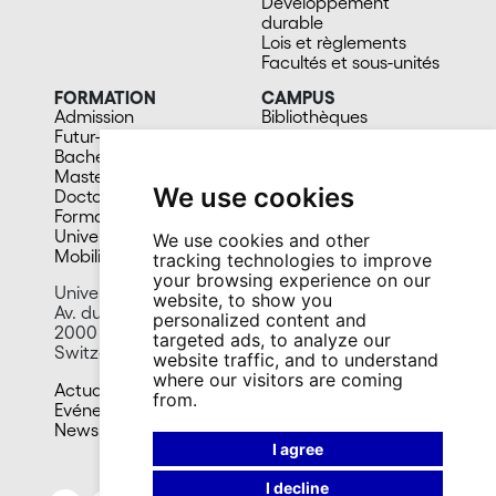
Développement
durable
Lois et règlements
Facultés et sous-unités
FORMATION
CAMPUS
Admission
Bibliothèques
Futur-e étudiant-e
Culture et vie sociale
Bachelors
Sports
Masters
Santé
We use cookies
Doctorat
Cafétérias
Formation continue
En images
Université du 3e âge
We use cookies and other
Mobilité
tracking technologies to improve
your browsing experience on our
University of Neuchâtel
website, to show you
Av. du 1er-Mars 26
personalized content and
2000 Neuchâtel
targeted ads, to analyze our
Switzerland
website traffic, and to understand
where our visitors are coming
Actualité
from.
Evénements
Newsletter
I agree
I decline