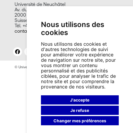
Université de Neuchâtel
Av. du 1er-Mars 26
2000 Neuchâtel
Suisse
Nous utilisons des
Tél. +41 32 718 10 00
contact@unine.ch
cookies
Nous utilisons des cookies et
d'autres technologies de suivi
pour améliorer votre expérience
de navigation sur notre site, pour
vous montrer un contenu
© Université de Neuchâtel 2026
Mentions légales
personnalisé et des publicités
Contact site: Bureau presse et promotion
ciblées, pour analyser le trafic de
notre site et pour comprendre la
provenance de nos visiteurs.
J'accepte
Je refuse
Changer mes préférences