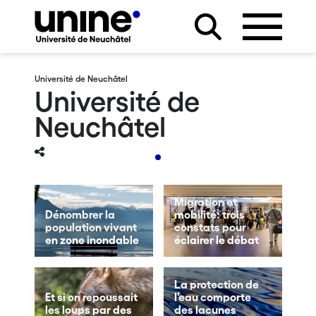
Université de Neuchâtel
Université de
Neuchâtel
Migration et
Dénombrer la
mobilité: trois
population vivant
constats pour
en zone inondable
éclairer le débat
La protection de
Et si on repoussait
l’eau comporte
les loups par des
des lacunes