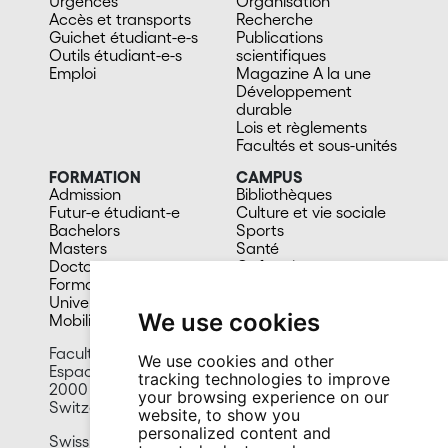
Urgences
Organisation
Accès et transports
Recherche
Guichet étudiant-e-s
Publications
Outils étudiant-e-s
scientifiques
Emploi
Magazine A la une
Développement
durable
Lois et règlements
Facultés et sous-unités
FORMATION
CAMPUS
Admission
Bibliothèques
Futur-e étudiant-e
Culture et vie sociale
Bachelors
Sports
Masters
Santé
Doctorat
Cafétérias
Formation continue
En images
Université du 3e âge
We use cookies
Mobilité
Faculty of Humanities
We use cookies and other
Espace Tilo-Frey 1
tracking technologies to improve
2000 Neuchâtel
your browsing experience on our
Switzerland
website, to show you
personalized content and
Swiss Forum for Migration and Population