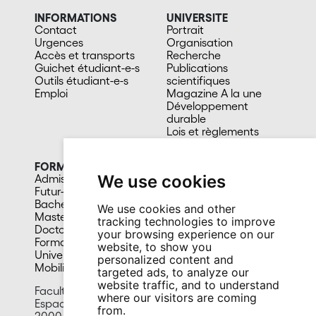
INFORMATIONS
UNIVERSITE
Contact
Portrait
Urgences
Organisation
Accès et transports
Recherche
Guichet étudiant-e-s
Publications
Outils étudiant-e-s
scientifiques
Emploi
Magazine A la une
Développement
durable
Lois et règlements
Facultés et sous-unités
FORMATION
CAMPUS
We use cookies
Admission
Bibliothèques
Futur-e étudiant-e
Culture et vie sociale
Bachelors
Sports
We use cookies and other
Masters
Santé
tracking technologies to improve
Doctorat
Cafétérias
your browsing experience on our
Formation continue
En images
website, to show you
Université du 3e âge
personalized content and
Mobilité
targeted ads, to analyze our
website traffic, and to understand
Faculty of Humanities
where our visitors are coming
Espace Tilo-Frey 1
from.