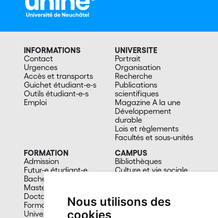
INFORMATIONS
UNIVERSITE
Contact
Portrait
Urgences
Organisation
Accès et transports
Recherche
Guichet étudiant-e-s
Publications
Outils étudiant-e-s
scientifiques
Emploi
Magazine A la une
Développement
durable
Lois et règlements
Facultés et sous-unités
FORMATION
CAMPUS
Admission
Bibliothèques
Futur-e étudiant-e
Culture et vie sociale
Bachelors
Sports
Masters
Santé
Doctorat
Cafétérias
Nous utilisons des
Formation continue
En images
cookies
Université du 3e âge