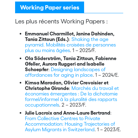
Working Paper series
Les plus récents Working Papers :
Emmanuel Charmillot, Janine Dahinden,
Tania Zittoun (Eds.)
:
Shaking the age
pyramid. Mobilités croisées de personnes
plus ou moins âgées
. 1 – 2025/F.
Ola Söderström, Tania Zittoun, Fabienne
Gfeller, Aurora Ruggeri and Isabelle
Schoepfer
:
Designing landscapes of
affordances for aging in place
. 1 – 2024/E.
Kimsa Maradan, Olivier Crevoisier et
Christophe Gironde
:
Marchés du travail et
économies émergentes : De la dichotomie
formel/informel à la pluralité des rapports
occupationnels
. 2 – 2023/F.
Julie Lacroix and Anne-Laure Bertrand
:
From Collective Centres to Private
Accommodation: Housing Trajectories of
Asylum Migrants in Switzerland
. 1 – 2023/E.