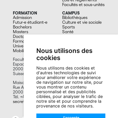
Facultés et sous-unités
FORMATION
CAMPUS
Admission
Bibliothèques
Futur-e étudiant-e
Culture et vie sociale
Bachelors
Sports
Masters
Santé
Doctorat
Cafétérias
Formation continue
En images
Université du 3e âge
Nous utilisons des
Mobilité
cookies
Faculté des lettres et sciences humaines
Espace Tilo-Frey 1
Nous utilisons des cookies et
2000 Neuchâtel
d'autres technologies de suivi
Suisse
pour améliorer votre expérience
de navigation sur notre site, pour
Maison d’analyse des processus sociaux
vous montrer un contenu
Rue A.-L. Breguet 1
personnalisé et des publicités
2000 Neuchâtel
ciblées, pour analyser le trafic de
Tél. +41 32 718 14 80
notre site et pour comprendre la
secretariat.maps@unine.ch
provenance de nos visiteurs.
J'accepte