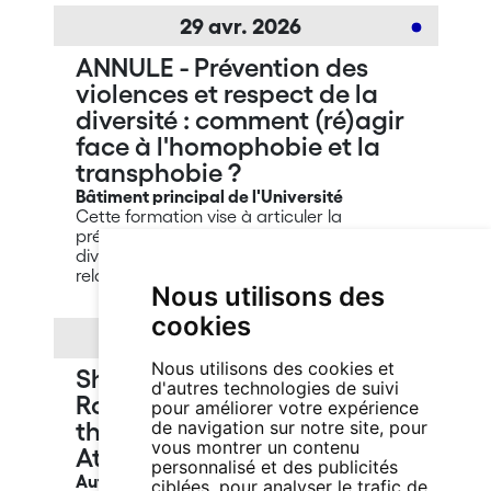
29
avr.
2026
ANNULE - Prévention des
violences et respect de la
diversité : comment (ré)agir
face à l'homophobie et la
transphobie ?
Bâtiment principal de l'Université
Cette formation vise à articuler la
prévention des violences et le respect de la
diversité, en identifiant les spécificités
relatives aux thématiques LGBTIQ.
Nous utilisons des
cookies
27
avr.
2026
Nous utilisons des cookies et
Shared Roots, Different
d'autres technologies de suivi
Routes: A Dialogue on Being
pour améliorer votre expérience
de navigation sur notre site, pour
the First in the Family to
vous montrer un contenu
Attend University
personnalisé et des publicités
Autre lieu
ciblées, pour analyser le trafic de