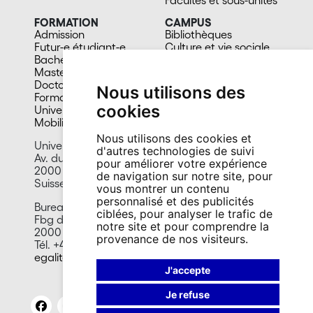
FORMATION
CAMPUS
Admission
Bibliothèques
Futur-e étudiant-e
Culture et vie sociale
Bachelors
Sports
Masters
Santé
Doctorat
Cafétérias
Nous utilisons des
Formation continue
En images
cookies
Université du 3e âge
Mobilité
Nous utilisons des cookies et
Université de Neuchâtel
d'autres technologies de suivi
Av. du 1er-Mars 26
pour améliorer votre expérience
2000 Neuchâtel
de navigation sur notre site, pour
Suisse
vous montrer un contenu
personnalisé et des publicités
Bureau égalité et diversité
ciblées, pour analyser le trafic de
Fbg de l’Hôpital 106
notre site et pour comprendre la
2000 Neuchâtel
provenance de nos visiteurs.
Tél. +41 32 718 10 59
egalite.diversite@unine.ch
J'accepte
Je refuse