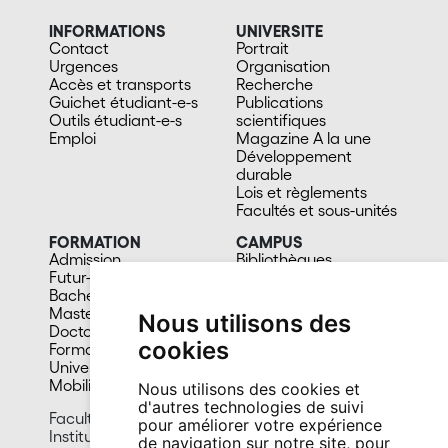
INFORMATIONS
UNIVERSITE
Contact
Portrait
Urgences
Organisation
Accès et transports
Recherche
Guichet étudiant-e-s
Publications
Outils étudiant-e-s
scientifiques
Emploi
Magazine A la une
Développement
durable
Lois et règlements
Facultés et sous-unités
FORMATION
CAMPUS
Admission
Bibliothèques
Futur-e étudiant-e
Culture et vie sociale
Bachelors
Sports
Masters
Santé
Nous utilisons des
Doctorat
Cafétérias
cookies
Formation continue
En images
Université du 3e âge
Mobilité
Nous utilisons des cookies et
d'autres technologies de suivi
Faculté des lettres et sciences humaines
pour améliorer votre expérience
Institut für deutsche Sprache und Literatur
de navigation sur notre site, pour