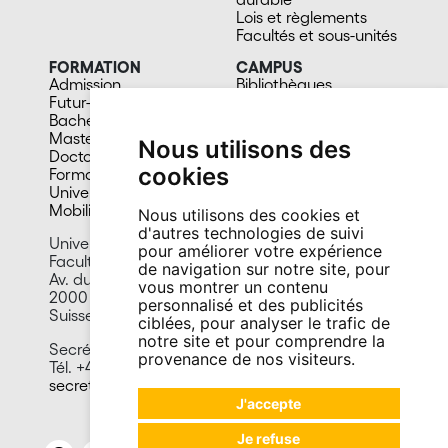
Lois et règlements
Facultés et sous-unités
FORMATION
CAMPUS
Admission
Bibliothèques
Futur-e étudiant-e
Culture et vie sociale
Bachelors
Sports
Masters
Santé
Nous utilisons des
Doctorat
Cafétérias
cookies
Formation continue
En images
Université du 3e âge
Mobilité
Nous utilisons des cookies et
d'autres technologies de suivi
Université de Neuchâtel
pour améliorer votre expérience
Faculté des sciences économiques
de navigation sur notre site, pour
Av. du 1er-Mars 26
vous montrer un contenu
2000 Neuchâtel
personnalisé et des publicités
Suisse
ciblées, pour analyser le trafic de
notre site et pour comprendre la
Secrétariat
provenance de nos visiteurs.
Tél. +41 32 718 15 00
secretariat.seco@unine.ch
J'accepte
Je refuse