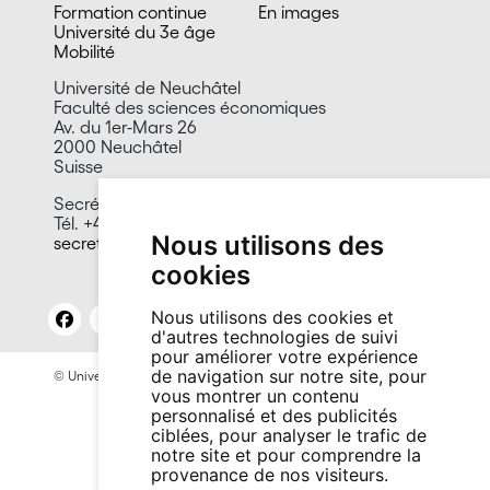
Formation continue
En images
Université du 3e âge
Mobilité
Université de Neuchâtel
Faculté des sciences économiques
Av. du 1er-Mars 26
2000 Neuchâtel
Suisse
Secrétariat
Tél. +41 32 718 15 00
Nous utilisons des
secretariat.seco@unine.ch
cookies
Nous utilisons des cookies et
d'autres technologies de suivi
pour améliorer votre expérience
de navigation sur notre site, pour
© Université de Neuchâtel 2026
Mentions légales
Contact site: Bureau presse et promotion
vous montrer un contenu
personnalisé et des publicités
ciblées, pour analyser le trafic de
notre site et pour comprendre la
provenance de nos visiteurs.