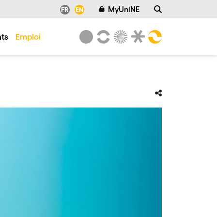
MyUniNE
FR
EN
ts
Emploi