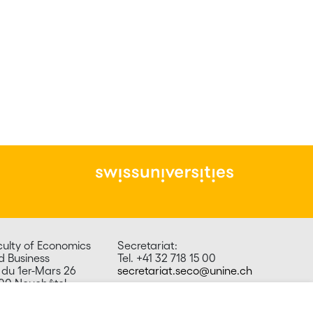
culty of Economics
Secretariat:
d Business
Tel. +41 32 718 15 00
 du 1er-Mars 26
secretariat.seco@unine.ch
00 Neuchâtel
itzerland