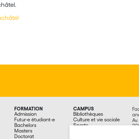
hâtel.
uchâtel
FORMATION
CAMPUS
Fa
Admission
Bibliothèques
an
Futur-e étudiant-e
Culture et vie sociale
Av.
Bachelors
Sports
20
Masters
Santé
Sw
Doctorat
Cafétérias