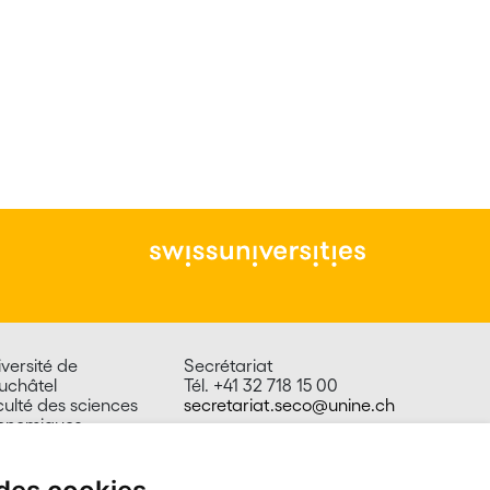
versité de
Secrétariat
uchâtel
Tél. +41 32 718 15 00
culté des sciences
secretariat.seco@unine.ch
onomiques
 du 1er-Mars 26
00 Neuchâtel
isse