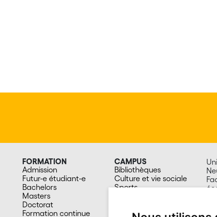
FORMATION
CAMPUS
Uni
Admission
Bibliothèques
Ne
Futur-e étudiant-e
Culture et vie sociale
Fa
Bachelors
Sports
éc
Masters
Santé
Av.
Doctorat
Cafétérias
20
Formation continue
En images
Su