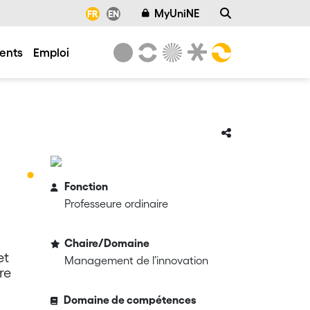
MyUniNE
FR
EN
ents
Emploi
Fonction
Professeure ordinaire
Chaire/Domaine
et
Management de l’innovation
re
Domaine de compétences