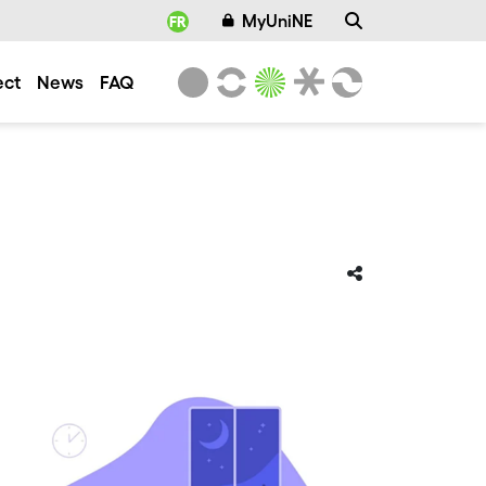
MyUniNE
FR
ect
News
FAQ