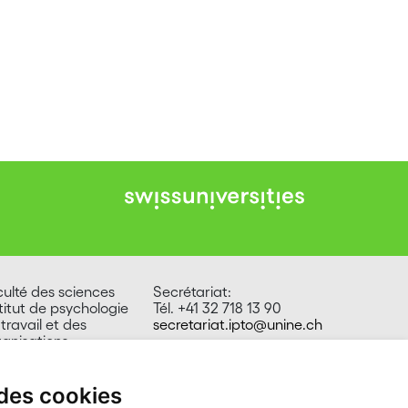
culté des sciences
Secrétariat:
titut de psychologie
Tél. +41 32 718 13 90
travail et des
secretariat.ipto@unine.ch
ganisations
e Emile-Argand 11
00 Neuchâtel
isse
 des cookies