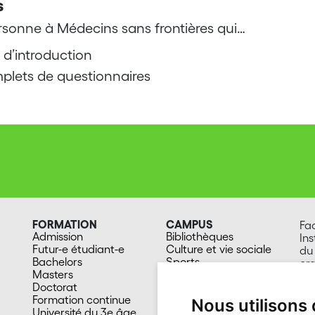
s
sonne à Médecins sans frontières qui…
 d’introduction
mplets de questionnaires
FORMATION
CAMPUS
Fa
Admission
Bibliothèques
Ins
Futur-e étudiant-e
Culture et vie sociale
du 
Bachelors
Sports
or
Masters
Santé
Ru
Doctorat
Cafétérias
20
Formation continue
En images
Su
Nous utilisons
Université du 3e âge