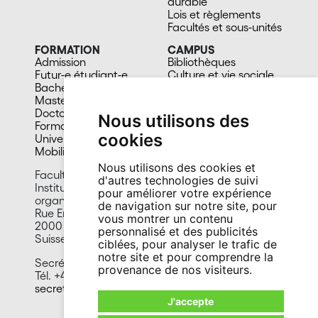
durable
Lois et règlements
Facultés et sous-unités
FORMATION
CAMPUS
Admission
Bibliothèques
Futur-e étudiant-e
Culture et vie sociale
Bachelors
Sports
Masters
Santé
Doctorat
Cafétérias
Nous utilisons des
Formation continue
En images
cookies
Université du 3e âge
Mobilité
Nous utilisons des cookies et
Faculté des sciences
d'autres technologies de suivi
Institut de psychologie du travail et des
pour améliorer votre expérience
organisations
de navigation sur notre site, pour
Rue Emile-Argand 11
vous montrer un contenu
2000 Neuchâtel
personnalisé et des publicités
Suisse
ciblées, pour analyser le trafic de
notre site et pour comprendre la
Secrétariat:
provenance de nos visiteurs.
Tél. +41 32 718 13 90
secretariat.ipto@unine.ch
J'accepte