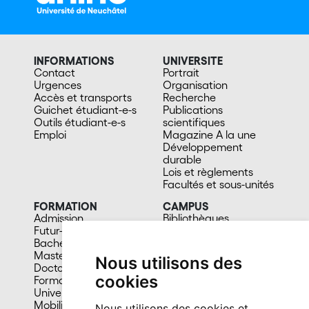
INFORMATIONS
UNIVERSITE
Contact
Portrait
Urgences
Organisation
Accès et transports
Recherche
Guichet étudiant-e-s
Publications
Outils étudiant-e-s
scientifiques
Emploi
Magazine A la une
Développement
durable
Lois et règlements
Facultés et sous-unités
FORMATION
CAMPUS
Admission
Bibliothèques
Futur-e étudiant-e
Culture et vie sociale
Bachelors
Sports
Masters
Santé
Nous utilisons des
Doctorat
Cafétérias
cookies
Formation continue
En images
Université du 3e âge
Mobilité
Nous utilisons des cookies et