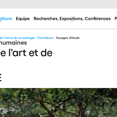
ations
Equipe
Recherches, Expositions, Conférences
P
 de l'art et de muséologie
·
Formations
· Voyages d’étude
s humaines
e l'art et de
E