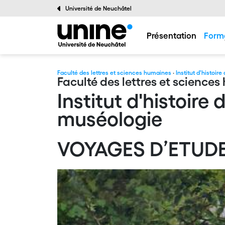
Université de Neuchâtel
Présentation
Form
Faculté des lettres et sciences humaines
·
Institut d'histoire
Faculté des lettres et science
Institut d'histoire d
muséologie
VOYAGES D’ETUD