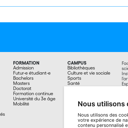
FORMATION
CAMPUS
Fac
Admission
Bibliothèques
sc
Futur-e étudiant-e
Culture et vie sociale
Ins
Bachelors
Sports
l’a
Masters
Santé
Esp
Doctorat
Cafétérias
20
Formation continue
En images
Su
Université du 3e âge
Nous utilisons
Mobilité
tés
Nous utilisons des cook
votre expérience de na
contenu personnalisé et