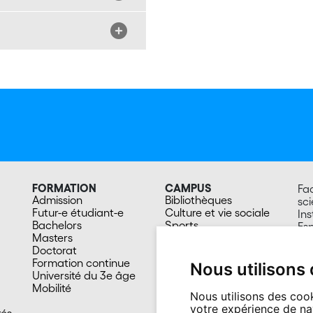
FORMATION
CAMPUS
Fac
Admission
Bibliothèques
sc
Futur-e étudiant-e
Culture et vie sociale
Ins
Bachelors
Sports
Esp
Masters
Santé
20
Doctorat
Cafétérias
Su
Formation continue
En images
Nous utilisons
Université du 3e âge
Mobilité
Nous utilisons des cook
votre expérience de na