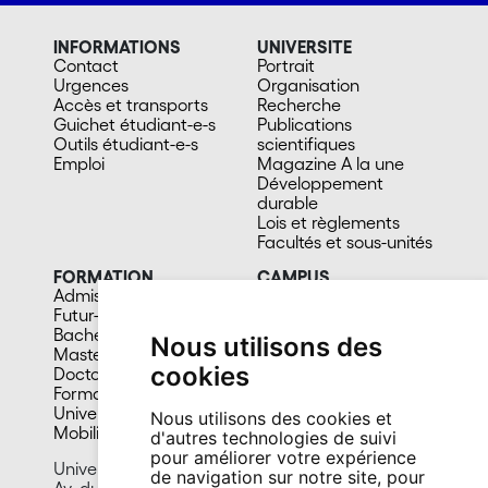
INFORMATIONS
UNIVERSITE
Contact
Portrait
Urgences
Organisation
Accès et transports
Recherche
Guichet étudiant-e-s
Publications
Outils étudiant-e-s
scientifiques
Emploi
Magazine A la une
Développement
durable
Lois et règlements
Facultés et sous-unités
FORMATION
CAMPUS
Admission
Bibliothèques
Futur-e étudiant-e
Culture et vie sociale
Bachelors
Sports
Nous utilisons des
Masters
Santé
cookies
Doctorat
Cafétérias
Formation continue
En images
Université du 3e âge
Nous utilisons des cookies et
Mobilité
d'autres technologies de suivi
pour améliorer votre expérience
Université de Neuchâtel
de navigation sur notre site, pour
Av. du 1er-Mars 26