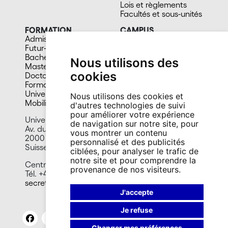
Lois et règlements
Facultés et sous-unités
FORMATION
CAMPUS
Admission
Bibliothèques
Futur-e étudiant-e
Culture et vie sociale
Bachelors
Sports
Nous utilisons des
Masters
Santé
cookies
Doctorat
Cafétérias
Formation continue
En images
Université du 3e âge
Nous utilisons des cookies et
Mobilité
d'autres technologies de suivi
pour améliorer votre expérience
Université de Neuchâtel
de navigation sur notre site, pour
Av. du 1er-Mars 26
vous montrer un contenu
2000 Neuchâtel
personnalisé et des publicités
Suisse
ciblées, pour analyser le trafic de
notre site et pour comprendre la
Centre de langues
provenance de nos visiteurs.
Tél. +41 32 718 11 06
secretariat.cdl@unine.ch
J'accepte
Je refuse
Changer mes préférences