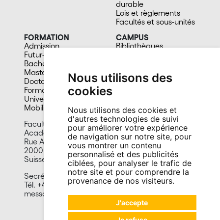
durable
Lois et règlements
Facultés et sous-unités
FORMATION
CAMPUS
Admission
Bibliothèques
Futur-e étudiant-e
Culture et vie sociale
Bachelors
Sports
Masters
Santé
Nous utilisons des
Doctorat
Cafétérias
cookies
Formation continue
En images
Université du 3e âge
Mobilité
Nous utilisons des cookies et
d'autres technologies de suivi
Faculté des sciences économiques
pour améliorer votre expérience
Académie du journalisme et des médias
de navigation sur notre site, pour
Rue A.-L. Breguet 2
vous montrer un contenu
2000 Neuchâtel
personnalisé et des publicités
Suisse
ciblées, pour analyser le trafic de
notre site et pour comprendre la
Secrétariat:
provenance de nos visiteurs.
Tél. +41 32 718 14 76
messagerie.ajm@unine.ch
J'accepte
Je refuse