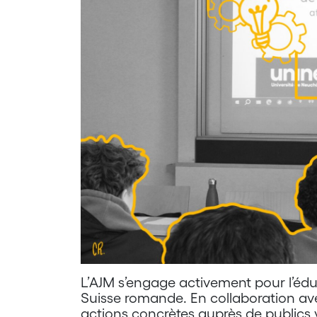
L’AJM s’engage activement pour l’édu
Suisse romande. En collaboration av
actions concrètes auprès de publics 